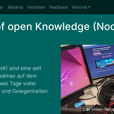
er
Material
Verhalten
Feedback
Historie
 of open Knowledge (No
oK)
sind eine seit
Audimax auf dem
ei Tage voller
Zurück
g und Gelegenheiten